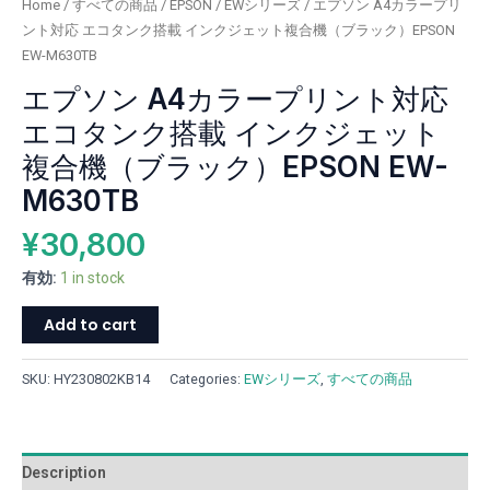
Home
/
すべての商品
/
EPSON
/
EWシリーズ
/ エプソン A4カラープリ
コ
ント対応 エコタンク搭載 インクジェット複合機（ブラック）EPSON
タ
EW-M630TB
ン
エプソン A4カラープリント対応
ク
搭
エコタンク搭載 インクジェット
載
複合機（ブラック）EPSON EW-
イ
ン
M630TB
ク
¥
30,800
ジ
ェ
有効:
1 in stock
ッ
ト
Add to cart
複
合
SKU:
HY230802KB14
Categories:
EWシリーズ
,
すべての商品
機
（ブ
ラ
ッ
Description