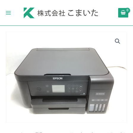
内
Main
容
Menu
を
ス
キ
エ
ッ
プ
プ
ソ
ン
A4
カ
ラ
ー
プ
リ
ン
ト
対
応
エ