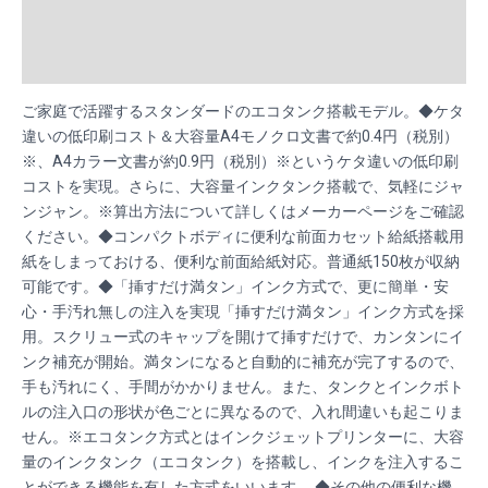
ク）
Additional information
EPSON
EW-
Reviews (0)
M630TB
quantity
ご家庭で活躍するスタンダードのエコタンク搭載モデル。◆ケタ
違いの低印刷コスト＆大容量A4モノクロ文書で約0.4円（税別）
※、A4カラー文書が約0.9円（税別）※というケタ違いの低印刷
コストを実現。さらに、大容量インクタンク搭載で、気軽にジャ
ンジャン。※算出方法について詳しくはメーカーページをご確認
ください。◆コンパクトボディに便利な前面カセット給紙搭載用
紙をしまっておける、便利な前面給紙対応。普通紙150枚が収納
可能です。◆「挿すだけ満タン」インク方式で、更に簡単・安
心・手汚れ無しの注入を実現「挿すだけ満タン」インク方式を採
用。スクリュー式のキャップを開けて挿すだけで、カンタンにイ
ンク補充が開始。満タンになると自動的に補充が完了するので、
手も汚れにく、手間がかかりません。また、タンクとインクボト
ルの注入口の形状が色ごとに異なるので、入れ間違いも起こりま
せん。※エコタンク方式とはインクジェットプリンターに、大容
量のインクタンク（エコタンク）を搭載し、インクを注入するこ
とができる機能を有した方式をいいます。 ◆その他の便利な機