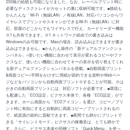
250枚の給紙も可能になりました。なお、レーベルプリント時に
必要なディスクトレイがカセットの裏に収納可能です。■接続も
かんたんな「Wi-Fi（無線LAN）／有線LAN」対応パソコンからワ
イヤレスでプリントやスキャンができるWi-Fi（無線LAN）に対
応。部屋のどこからでもワイヤレスで行え、カードリーダー機能
※1も共有できます。※1 ネットワーク経由での書き込みは
Windowsのみ可能です。Macの場合、読み込みはできますが書き
込みはできません。■かんたん操作の「新デュアルファンクショ
ンパネル」○使いたい機能に合わせて表示が変わるコピーやファ
クスなど、使いたい機能に合わせてキーの表示を切り替えてくれ
る新デュアルファンクションパネルを搭載。■自動両面プリント
&両面コピー○手間をかけずに用紙が節約できる資料やWebペー
ジなどをパソコンから自動両面プリント※することが可能。※は
がきの自動両面プリントには、対応ソフトが必要です。■環境に
も配慮した「ECO設定」ピクサス本体で、各種「ECO設定」がで
きます。ホーム画面から「ECOアイコン」を選び、コピー／プリ
ント時に有効にすると自動的に両面コピー／プリントされるの
で、紙資源の節約に貢献できます。■夜間でも静かにプリントで
きる「サイレントモード」ピクサスの稼働音は、とても静かで
す。さらに、ピクサス本体や同梱ソフト「Quick Menu」を使っ