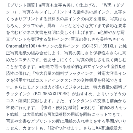
【プリント画質】■写真も文字も美しく仕上げる、「W黒（ダブ
クロ）」写真をキレイにプリントする染料系の黒インク、文字を
くっきりプリントする顔料系の黒インクの両方を搭載。写真はも
ちろん、グラフや表、罫線、ルビなど小さな文字まで多彩な要素
を含むビジネス文書を鮮明に美しく仕上げます。■色鮮やかな写
真プリントを実現する染料インク○写真の美しさを長持ちさせる
ChromaLife100+キヤノンの染料インク（BCI-351／351XL）と純
正写真用紙の組み合せにより、写真の美しさと保存性をさらに高
めたシステムです。色あせしにくく、写真の美しさを長く楽しむ
ことができます。■用途で選べる経済的な独立インク○生産性&経
済性に優れた「特大容量の顔料ブラックインク」対応大容量イン
クを活用すればコストとインクタンクの交換頻度を軽減できま
す。さらにモノクロ出力が多いビジネスには、特大容量の顔料ブ
ラックインク（BCI-355XXLPGBK）がおすすめ。よりいっそうの
コスト削減に貢献します。また、インクタンクの交換も前面から
容易に行えます。【快適・便利な機能】■便利な「前面2段カセッ
ト給紙」は大量給紙も可能2種類の用紙を同時にセットできて、
写真や文書などプリントの度に用紙の入れ替えをする手間がいり
ません。カセットも、1段ずつ外せます。さらにA4普通紙最大