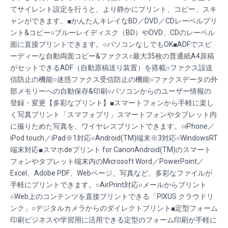
てサイレント設定を行うと、より静かにプリント、コピー、スキ
ャンができます。■かんたんキレイなBD／DVD／CDレーベルプリ
ント&コピー○ブルーレイディスク（BD）やDVD、CDのレーベル
面に直接プリントできます。○パソコンなしでもOK■ADFでスピ
ーディーな自動両面コピー&ファクス○最大35枚の普通紙A4原稿
がセットできるADF（自動原稿送り装置）を搭載○ファクス誤送
信防止の機能○迷惑ファクス受信防止の機能○ファクスデータの外
部メモリーへの自動保存&印刷○パソコンからのユーザー情報の
登録・変更【多彩なプリント】■スマートフォンから手軽に楽し
く写真プリント「スマフォプリ」スマートフォンやタブレット内
に撮りためた写真を、ワイヤレスプリントできます。○iPhone／
iPod touch／iPad※1対応○Android(TM)端末※3対応○WindowsRT
端末対応■スマホdeプリント for CanonAndroid(TM)のスマート
フォンやタブレット端末内のMicrosoft Word／PowerPoint／
Excel、Adobe PDF、Webページ、写真など、多彩なファイルが
手軽にプリントできます。○AirPrint対応○メールからプリント
○Web上のコンテンツを直接プリントできる「PIXUS クラウドリ
ンク」○デジタルカメラからのダイレクトプリント■定型フォーム
印刷ビジネスや学習用に活用できる定型のフォーム印刷が手軽に