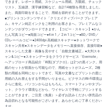
できます。レポート用紙、スケジュール用紙、方眼紙、チェック
リスト、五線譜、漢字練習帳など、合計14種類を用意しました。
また、両面印刷をすることで、用紙を節約することができます。
■プリントコンテンツサイト「クリエイティブパーク プレミア
ム」キヤノン純正インクをご利用のお客さまへ。プレミアムなコ
ンテンツがダウンロードできます。【コピー・スキャン】●かん
たん写真コピー●両面コピー●4 in 1 ／ 2 in 1コピー●BD／DVD／
CDレーベルコピー●2400dpi 高精細スキャナー●ネットワークで
スキャン共有●スキャンデータをメモリーへ直接保存、直接印刷●
スキャンした文書・画像を見やすく「自動文書補正」●大判スキ
ャン&コピー●スキャンデータをクラウドサービス「Evernote」
へアップロード商品紹介「W黒(ダブクロ)」は2つの黒インク。用
紙のセットが前面から可能なので、用紙セットがスムーズ。2種
類の用紙を同時にセットできて、写真や文書などプリントの度に
用紙の入れ替えをする手間がいりません。ピクサスのWi-Fi環境は
さらに進化。パソコンからはもちろん、スマートフォンやタブレ
ット、クラウド環境などから、ワイヤレスで手軽にプリントする
ことができます。ご注意（免責）＞必ずお読みください併売品の
為品切れとなる可能性がございます。あらかじめご了承ください
ませ。