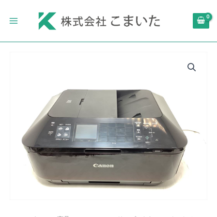
内
Main
容
Menu
を
ス
キ
キ
ッ
ヤ
プ
ノ
ン
イ
ン
ク
ジ
ェ
ッ
ト
複
合
機
MX923