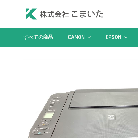
内
容
を
ス
キ
すべての商品
CANON
EPSON
ッ
プ