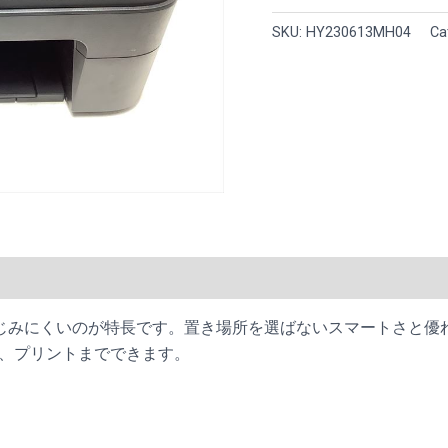
ト
SKU:
HY230613MH04
Ca
複
合
機
TS3130
BLACK
PIXUSTS3130BK
quantity
)
じみにくいのが特長です。置き場所を選ばないスマートさと優
N、プリントまでできます。