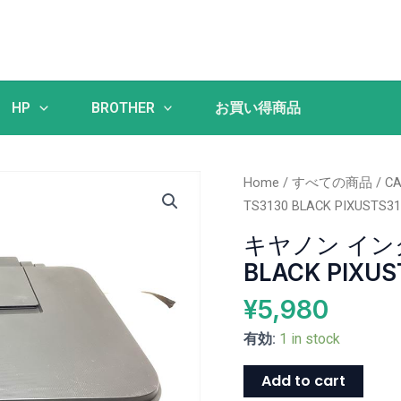
HP
BROTHER
お買い得商品
キ
Home
/
すべての商品
/
C
ヤ
TS3130 BLACK PIXUSTS3
ノ
キヤノン イン
ン
BLACK PIXUS
イ
ン
¥
5,980
ク
有効:
1 in stock
ジ
ェ
Add to cart
ッ