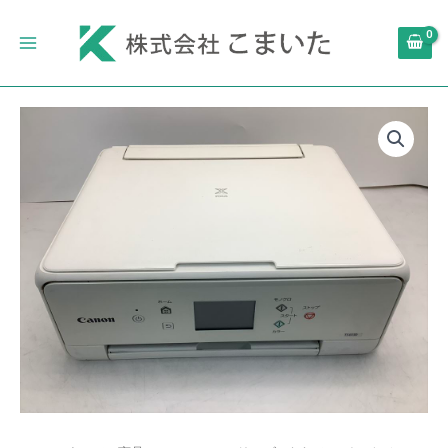
内
Main
容
Menu
を
ス
キ
キ
ッ
ヤ
プ
ノ
ン
イ
ン
ク
ジ
ェ
ッ
ト
複
合
機
TS6130