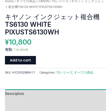
Home
/
すべての商品
/
CANON
/
TSシリーズ
/ キヤノン インクジェッ
WHITE
ト複合機TS6130 WHITE PIXUSTS6130WH
PIXUSTS6130WH
キヤノン インクジェット複合機
quantity
TS6130 WHITE
PIXUSTS6130WH
¥
10,800
有効:
1 in stock
Add to cart
SKU:
HY230528MH11
Categories:
TSシリーズ
,
すべての商品
Description
Additional information