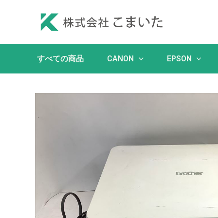
内
容
を
ス
キ
すべての商品
CANON
EPSON
ッ
プ