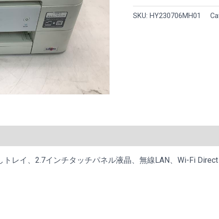
ッ
SKU:
HY230706MH01
Ca
ト
プ
リ
ン
タ
ー
複
合
機
PRIVIO
)
DCP-
J562N
、2.7インチタッチパネル液晶、無線LAN、Wi-Fi Direct
両
面
印
刷