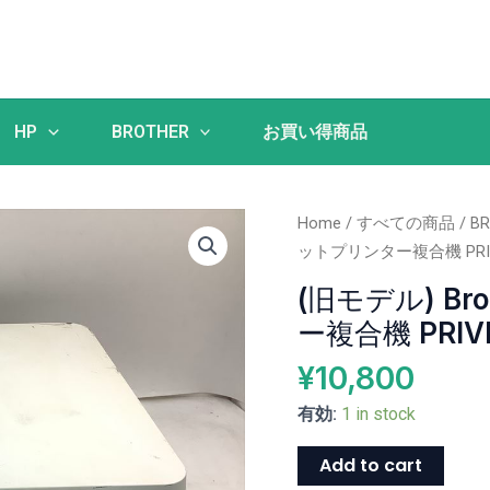
HP
BROTHER
お買い得商品
(旧
Home
/
すべての商品
/
B
モ
ットプリンター複合機 PRIVI
デ
(旧モデル) B
ル)
ー複合機 PRIV
brother
イ
¥
10,800
ン
有効:
1 in stock
ク
ジ
Add to cart
ェ