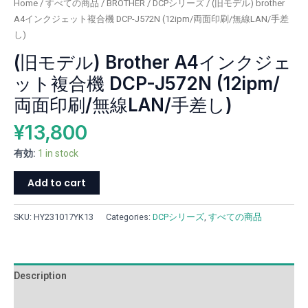
Home
/
すべての商品
/
BROTHER
/
DCPシリーズ
/ (旧モデル) brother
機
A4インクジェット複合機 DCP-J572N (12ipm/両面印刷/無線LAN/手差
DCP-
し)
J572N
(旧モデル) Brother A4インクジェ
(12ipm/
両
ット複合機 DCP-J572N (12ipm/
面
両面印刷/無線LAN/手差し)
印
刷/
¥
13,800
無
線
有効:
1 in stock
LAN/
Add to cart
手
差
し)
SKU:
HY231017YK13
Categories:
DCPシリーズ
,
すべての商品
quantity
Description
Additional information