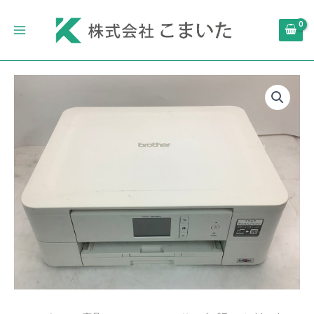
内
Main
容
Menu
を
ス
キ
(旧
ッ
モ
プ
デ
ル)
brother
A4
イ
ン
ク
ジ
ェ
ッ
ト
複
合