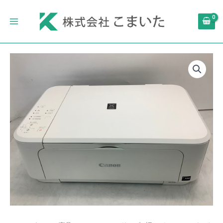
内
Main
容
Menu
を
ス
キ
旧
ッ
モ
プ
デ
ル
Canon
イ
ン
ク
ジ
ェ
ッ
ト
プ
リ
ン