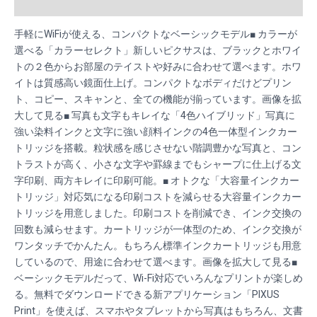
Reviews (0)
手軽にWiFiが使える、コンパクトなベーシックモデル■ カラーが
選べる「カラーセレクト」新しいピクサスは、ブラックとホワイ
トの２色からお部屋のテイストや好みに合わせて選べます。ホワ
イトは質感高い鏡面仕上げ。コンパクトなボディだけどプリン
ト、コピー、スキャンと、全ての機能が揃っています。画像を拡
大して見る■ 写真も文字もキレイな「4色ハイブリッド」写真に
強い染料インクと文字に強い顔料インクの4色一体型インクカー
トリッジを搭載。粒状感を感じさせない階調豊かな写真と、コン
トラストが高く、小さな文字や罫線までもシャープに仕上げる文
字印刷、両方キレイに印刷可能。■ オトクな「大容量インクカー
トリッジ」対応気になる印刷コストを減らせる大容量インクカー
トリッジを用意しました。印刷コストを削減でき、インク交換の
回数も減らせます。カートリッジが一体型のため、インク交換が
ワンタッチでかんたん。もちろん標準インクカートリッジも用意
しているので、用途に合わせて選べます。画像を拡大して見る■
ベーシックモデルだって、Wi-Fi対応でいろんなプリントが楽しめ
る。無料でダウンロードできる新アプリケーション「PIXUS
Print」を使えば、スマホやタブレットから写真はもちろん、文書