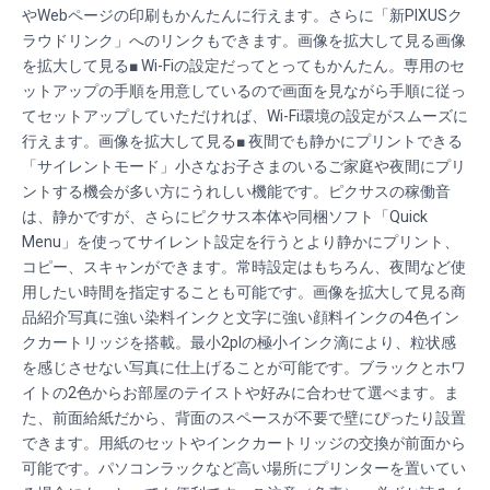
やWebページの印刷もかんたんに行えます。さらに「新PIXUSク
ラウドリンク」へのリンクもできます。画像を拡大して見る画像
を拡大して見る■ Wi-Fiの設定だってとってもかんたん。専用のセ
ットアップの手順を用意しているので画面を見ながら手順に従っ
てセットアップしていただければ、Wi-Fi環境の設定がスムーズに
行えます。画像を拡大して見る■ 夜間でも静かにプリントできる
「サイレントモード」小さなお子さまのいるご家庭や夜間にプリ
ントする機会が多い方にうれしい機能です。ピクサスの稼働音
は、静かですが、さらにピクサス本体や同梱ソフト「Quick
Menu」を使ってサイレント設定を行うとより静かにプリント、
コピー、スキャンができます。常時設定はもちろん、夜間など使
用したい時間を指定することも可能です。画像を拡大して見る商
品紹介写真に強い染料インクと文字に強い顔料インクの4色イン
クカートリッジを搭載。最小2plの極小インク滴により、粒状感
を感じさせない写真に仕上げることが可能です。ブラックとホワ
イトの2色からお部屋のテイストや好みに合わせて選べます。ま
た、前面給紙だから、背面のスペースが不要で壁にぴったり設置
できます。用紙のセットやインクカートリッジの交換が前面から
可能です。パソコンラックなど高い場所にプリンターを置いてい