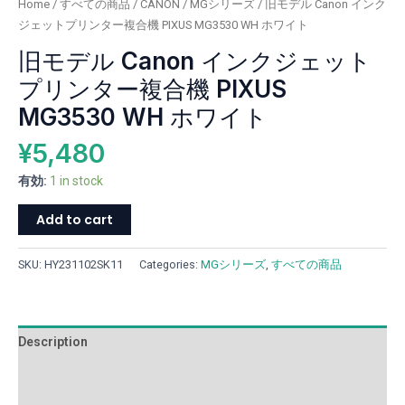
Home
/
すべての商品
/
CANON
/
MGシリーズ
/ 旧モデル Canon インク
タ
ジェットプリンター複合機 PIXUS MG3530 WH ホワイト
ー
旧モデル Canon インクジェット
複
合
プリンター複合機 PIXUS
機
MG3530 WH ホワイト
PIXUS
MG3530
¥
5,480
WH
ホ
有効:
1 in stock
ワ
Add to cart
イ
ト
quantity
SKU:
HY231102SK11
Categories:
MGシリーズ
,
すべての商品
Description
Additional information