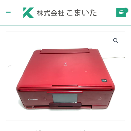
内
Main
容
Menu
を
ス
キ
旧
ッ
モ
プ
デ
ル
Canon
イ
ン
ク
ジ
ェ
ッ
ト
プ
リ
ン