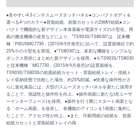
Reviews (0)
●見やすい4.3インチスムーズタッチパネル●コンパクトボディ＆
選べる4つのカラー●背面給紙、前面カセットの2WAY給紙●コン
パクトで機能的な新デザイン本体基板や電源サイズの小型化、用
紙の搬送機構の改良などにより、“TS9030/TS8030”は、従来機
種「PIXUSMG7730」(2015年9月発売)に比べて、設置面積比で約
25%※の小型化を実現。●“TS8030”は、多彩な機能をシンプルな
ボックス形状にまとめた新デザインを採用。●※TS9030/TS8030
と従来機種「MG7730」(2015年9月発売)の設置面積を、
TS9030/TS8030の前面給紙カセット・背面給紙トレイ・排紙ト
レイ収納状態で比較した場合、約25%削減。●快適な操作性がさ
らに進化液晶には、大型のスムーズタッチパネルを新たに採用す
ることで、視認性と操作性を向上。●操作画面に新たなUI(ユーザ
ーインターフェース)を採用。●操作を行う際にスタート画面とな
る「ホーム画面」を改良し、各機能のアイコンを1画面に集約し
たことで、アクセス性が向上。●また、印刷用紙の給紙を、前面
給紙カセットと背面給紙トレイの両…