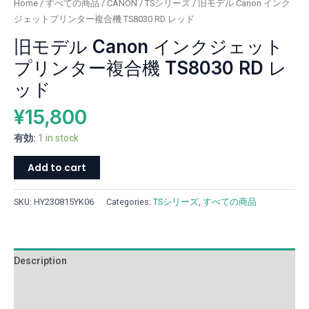
Home
/
すべての商品
/
CANON
/
TSシリーズ
/ 旧モデル Canon インク
タ
ジェットプリンター複合機 TS8030 RD レッド
ー
旧モデル Canon インクジェット
複
合
プリンター複合機 TS8030 RD レ
機
ッド
TS8030
RD
¥
15,800
レ
ッ
有効:
1 in stock
ド
Add to cart
quantity
SKU:
HY230815YK06
Categories:
TSシリーズ
,
すべての商品
Description
Additional information