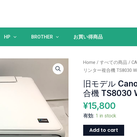
HP
BROTHER
お買い得商品
旧
Home
/
すべての商品
/
C
モ
リンター複合機 TS8030 
デ
旧モデル Ca
ル
合機 TS8030
Canon
イ
¥
15,800
ン
有効:
1 in stock
ク
ジ
Add to cart
ェ