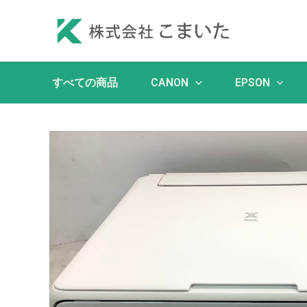
内
容
を
ス
キ
すべての商品
CANON
EPSON
ッ
プ