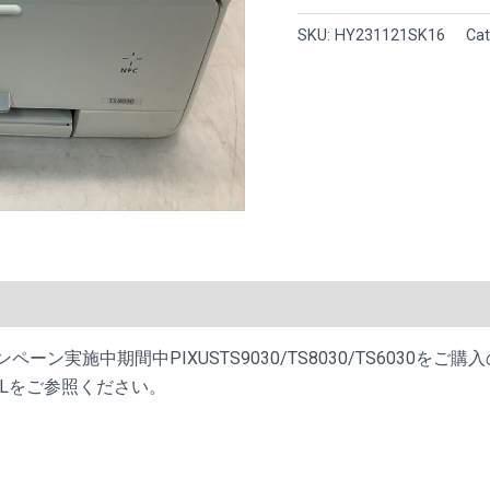
ッ
SKU:
HY231121SK16
Cat
ト
プ
リ
ン
タ
ー
複
合
機
TS8030
)
WH
ホ
RINGキャンペーン実施中期間中PIXUSTS9030/TS8030/TS6
ワ
下記URLをご参照ください。
イ
ト
quantity