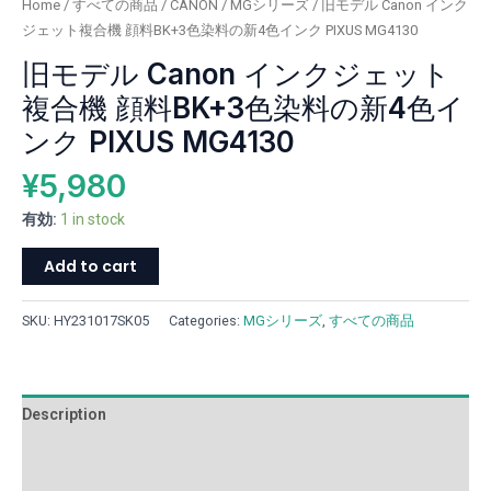
Home
/
すべての商品
/
CANON
/
MGシリーズ
/ 旧モデル Canon インク
顔
ジェット複合機 顔料BK+3色染料の新4色インク PIXUS MG4130
料
旧モデル Canon インクジェット
BK+3
色
複合機 顔料BK+3色染料の新4色イ
染
ンク PIXUS MG4130
料
の
¥
5,980
新
4
有効:
1 in stock
色
Add to cart
イ
ン
ク
SKU:
HY231017SK05
Categories:
MGシリーズ
,
すべての商品
PIXUS
MG4130
quantity
Description
Additional information