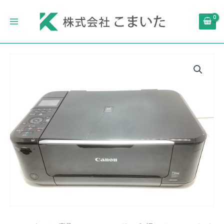
内
Main
容
Menu
を
ス
キ
旧
ッ
モ
プ
デ
ル
Canon
イ
ン
ク
ジ
ェ
ッ
ト
複
合
機