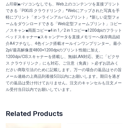
ム印刷■パソコンなしでも、Web上のコンテンツを直接プリント
できる「PIXUS クラウドリンク」*Webにアップされた写真を手
軽にプリント「オンラインアルバムプリント」*新しい定型フォ
ームをダウンロードできる「Web定型フォームプリント」コピー
／スキャン■両面コピー■4 in 1／2 in 1コピー■1200dpiのフラット
ベッドスキャナー■スキャンデータを直接メモリーへ保存商品紹
介A4フチなし、4色インク搭載オールインワンプリンター。最小
2pl/最高解像度4800×1200dpiのプリント性能に加え、
1200dpi/CISスキャナーを搭載し、無線LAN対応。更に「ピクサ
ス クラウドリンク」にも対応。ご注意（免責）＞必ずお読みく
ださい商取引法のために記載します。万一の場合の返品はその旨
メール連絡の上商品到着後5日以内にお願いします。期日を過ぎ
ての返品は受け付けておりません。注文のキャンセルも注文メー
ル受付当日以内でお願いしています。
Related Products