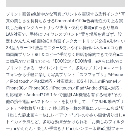
Reviews (0)
プリント画質■色鮮やかな写真プリントを実現する染料インク*写
真の美しさを長持ちさせるChromaLife100■色再現性の向上を実
現した新インクカートリッジ快適・便利な機能■すっきり無線
LAN対応で、手軽にワイヤレスプリント*置き場所を選ばず、設
定もかんたん■前面給紙＆前面インクカートリッジ交換■見やすい
2.4型カラーTFT液晶モニター&使いやすい操作パネル ■エコな自
動両面プリント※1＆コピー*手間なく用紙を節約できて便利■エ
コ効果がひと目でわかる「ECO設定／ECO情報」■さらに静かに
プリントできる「サイレントモード」多彩なプリント■スマート
フォンから手軽に楽しく写真プリント「スマフォプリ」*iPhone
／iPod touch／iPad2対応・対応端末：iOS 4.1以上のiPhone4／
iPhone3G／iPhone3GS／iPod touch／iPad*Android?端末対応・
対応端末：Android? OS 1.6~で無線LAN機能を有する端末*その
他の携帯電話■ベストショットを切り出して、「フルHD動画プリ
ント」*複数枚切り出した静止画を一枚の画像にフレーム合成*切
り出した静止画を一枚にレイアウト*ブレの小さい画像切り出し■
トイカメラ風など、多彩な効果がかけられる「お楽しみフィルタ
ー」■かんたん・楽しい手書きナビ■カレンダー印刷■定型フォー