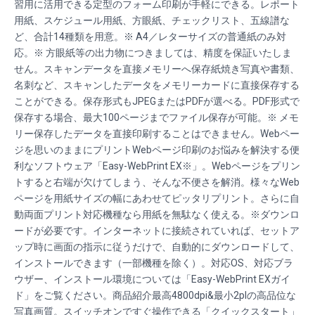
習用に活用できる定型のフォーム印刷が手軽にできる。レポート
用紙、スケジュール用紙、方眼紙、チェックリスト、五線譜な
ど、合計14種類を用意。※ A4／レターサイズの普通紙のみ対
応。※ 方眼紙等の出力物につきましては、精度を保証いたしま
せん。スキャンデータを直接メモリーへ保存紙焼き写真や書類、
名刺など、スキャンしたデータをメモリーカードに直接保存する
ことができる。保存形式もJPEGまたはPDFが選べる。PDF形式で
保存する場合、最大100ページまでファイル保存が可能。※ メモ
リー保存したデータを直接印刷することはできません。Webペー
ジを思いのままにプリントWebページ印刷のお悩みを解決する便
利なソフトウェア「Easy-WebPrint EX※」。Webページをプリン
トすると右端が欠けてしまう、そんな不便さを解消。様々なWeb
ページを用紙サイズの幅にあわせてピッタリプリント。さらに自
動両面プリント対応機種なら用紙を無駄なく使える。※ダウンロ
ードが必要です。インターネットに接続されていれば、セットア
ップ時に画面の指示に従うだけで、自動的にダウンロードして、
インストールできます（一部機種を除く）。対応OS、対応ブラ
ウザー、インストール環境については「Easy-WebPrint EXガイ
ド」をご覧ください。商品紹介最高4800dpi&最小2plの高品位な
写真画質。スイッチオンですぐ操作できる「クイックスタート」