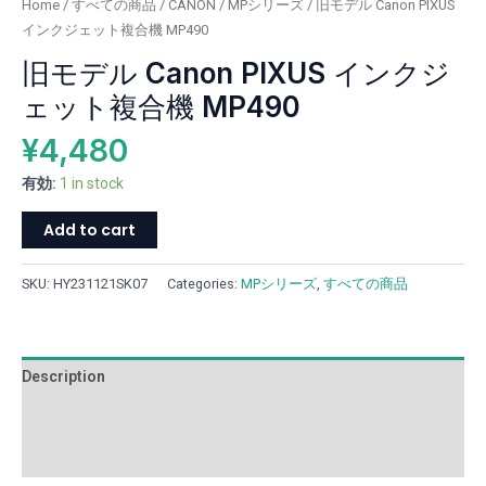
Home
/
すべての商品
/
CANON
/
MPシリーズ
/ 旧モデル Canon PIXUS
機
インクジェット複合機 MP490
MP490
旧モデル Canon PIXUS インクジ
quantity
ェット複合機 MP490
¥
4,480
有効:
1 in stock
Add to cart
SKU:
HY231121SK07
Categories:
MPシリーズ
,
すべての商品
Description
Additional information
Reviews (0)