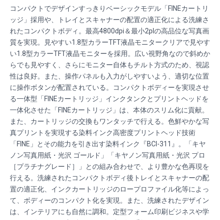
コンパクトでデザインすっきりベーシックモデル「FINEカートリ
ッジ」採用や、トレイとスキャナーの配置の適正化による洗練さ
れたコンパクトボディ。最高4800dpi＆最小2plの高品位な写真画
質を実現。見やすい1.8型カラーTFT液晶モニタークリアで見やす
い1.8型カラーTFT液晶モニターを採用。広い視野角なので斜めか
らでも見やすく、さらにモニター自体もチルト方式のため、視認
性は良好。また、操作パネルも入力がしやすいよう、適切な位置
に操作ボタンが配置されている。コンパクトボディーを実現させ
る一体型「FINEカートリッジ」インクタンクとプリントヘッドを
一体化させた「FINEカートリッジ」は、本体のスリム化に貢献。
また、カートリッジの交換もワンタッチで行える。色鮮やかな写
真プリントを実現する染料インク高密度プリントヘッド技術
「FINE」とその能力を引き出す染料インク『BCI-311』。「キヤ
ノン写真用紙・光沢 ゴールド」「キヤノン写真用紙・光沢 プロ
［プラチナグレード］」との組み合わせで、より豊かな色再現を
行える。洗練されたコンパクトボディ後トレイとスキャナーの配
置の適正化、インクカートリッジのロープロファイル化等によっ
て、ボディーのコンパクト化を実現。また、洗練されたデザイン
は、インテリアにも自然に調和。定型フォーム印刷ビジネスや学