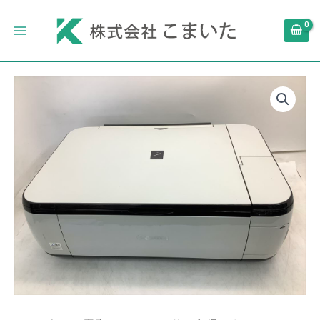
内
Main
容
Menu
を
ス
キ
旧
ッ
モ
プ
デ
ル
Canon
PIXUS
イ
ン
ク
ジ
ェ
ッ
ト
複
合