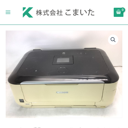
内
Main
容
Menu
を
ス
キ
Canon
ッ
イ
プ
ン
ク
ジ
ェ
ッ
ト
複
合
機
PIXUS
MG6230WH
自
動