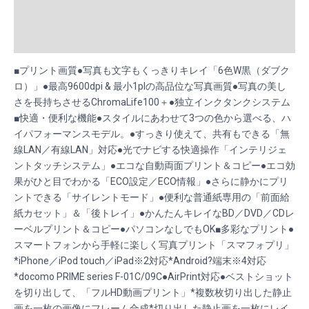
quantity
Additional information
Reviews (0)
■プリント画質●写真も文字もくっきりキレイ「6色W黒（ダブク
ロ）」●最高9600dpi & 最小1plの高品位な写真画質●写真の美し
さを長持ちさせるChromaLife100＋●独立インクタンクシステム
■快適・便利な機能●スタイルにあわせて3つの色から選べる、ハ
イパフォーマンスモデル。●すっきり使えて、共有もできる「無
線LAN／有線LAN」対応●光でナビする快適操作「インテリジェ
ントタッチシステム」●エコな自動両面プリント＆コピー●エコ効
果がひと目でわかる「ECO設定／ECO情報」●さらに静かにプリ
ントできる「サイレントモード」●便利な普通紙専用の「前面給
紙カセット」＆「後トレイ」●かんたんキレイなBD／DVD／CDレ
ーベルプリント＆コピー●パソコンなしでもOK■多彩なプリント●
スマートフォンから手軽に楽しく写真プリント「スマフォプリ」
*iPhone／iPod touch／iPad※2対応*Android?端末※4対応
*docomo PRIME series F-01C/09C●AirPrint対応●ベストショット
を切り出して、「フルHD動画プリント」*複数枚切り出した静止
画を一枚の画像にフレーム合成*切り出した静止画を一枚にレイ