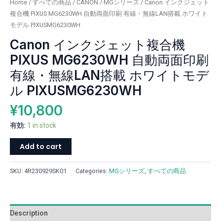
Home
/
すべての商品
/
CANON
/
MGシリーズ
/ Canon インクジェット
両
複合機 PIXUS MG6230WH 自動両面印刷 有線・無線LAN搭載 ホワイト
面
モデル PIXUSMG6230WH
印
Canon インクジェット複合機
刷
有
PIXUS MG6230WH 自動両面印刷
線・
有線・無線LAN搭載 ホワイトモデ
無
線
ル PIXUSMG6230WH
LAN
¥
10,800
搭
載
有効:
1 in stock
ホ
ワ
Add to cart
イ
ト
SKU:
4R230929SK01
Categories:
MGシリーズ
,
すべての商品
モ
デ
ル
PIXUSMG6230WH
Description