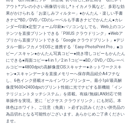
アウト*ブレの小さい画像切り出し*トイカメラ風など、多彩な効
果がかけられる「お楽しみフィルター」●かんたん・楽しい手書
きナビ*BD／DVD／CDのレーベルも手書きナビでかんたん●カレ
ンダー印刷●定型フォーム印刷●パソコンなしでも、Web上のコン
テンツを直接プリントできる「PIXUS クラウドリンク」●Webア
プリから直接プリントできる「Google クラウドプリント」●デジ
タル一眼レフカメラEOSと連携する「Easy-PhotoPrint Pro」■コ
ピー／スキャン●かんたん写真コピー●焼き増しコピーもかんたん
にできる●両面コピー●4 in 1／2 in 1コピー●BD／DVD／CDレーベ
ルコピー●4800dpiの高解像度CISスキャナー●ネットワークスキ
ャン●スキャンデータを直接メモリーへ保存商品紹介A4フチな
し、6色インク搭載オールインワンプリンター。最小1pl/最高解
像度9600×2400dpiのプリント性能に光でナビする新機能「イン
テリジェントタッチシステム」を搭載。有線/無線LAN対応で簡
単操作を実現。更に「ピクサス クラウドリンク」にも対応。本
体色はホワイト。ご注意（免責）＞必ずお読みください併売品の
為品切れとなる可能性がございます。あらかじめご了承ください
ませ。