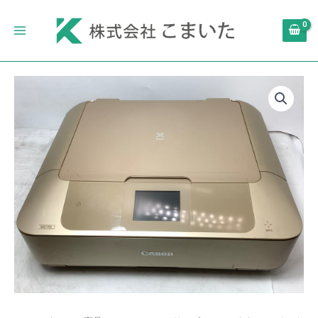
内
Main
容
Menu
を
ス
キ
Canon
ッ
キ
プ
ヤ
ノ
ン
イ
ン
ク
ジ
ェ
ッ
ト
複
合
機