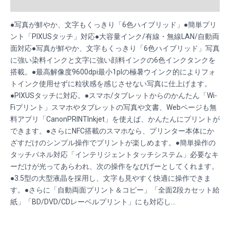
Reviews (0)
●写真が鮮やか、文字もくっきり「6色ハイブリッド」●簡単プリ
ント「PIXUSタッチ」対応●大容量インク/有線・無線LAN/自動両
面対応●写真が鮮やか、文字もくっきり「6色ハイブリッド」写真
に強い染料インクと文字に強い顔料インクの6色インクタンクを
搭載。●最高解像度9600dpi最小1plの極暑ウインク的によりフォ
トインク使用せずに粒状感を感じさせない写真に仕上げます。
●PIXUSタッチに対応。●スマホ/タブレットからのかんたん「Wi-
Fiプリント」スマホやタブレットの写真や文書、Webページも無
料アプリ「CanonPRINTInkjet」を使えば、かんたんにプリントが
できます。●さらにNFC搭載のスマホなら、プリンター本体にか
ざすだけのシンプル操作でプリントが楽しめます。●簡単操作の
タッチパネル対応「インテリジェントタッチシステム」必要なキ
ーだけが光ってあらわれ、次の操作をなびげーとしてくれます。
●3.5型の大型液晶を採用し、文字も見やすく快適に操作できま
す。●さらに「自動両面プリント＆コピー」「全面2段カセット給
紙」「BD/DVD/CDレーベルプリント」にも対応し…