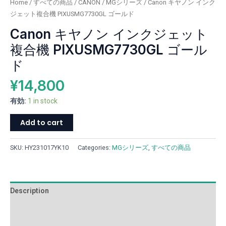
Home
/
すべての商品
/
CANON
/
MGシリーズ
/ Canon キヤノン インク
PIXUSMG7730GL
ジェット複合機 PIXUSMG7730GL ゴールド
ゴ
Canon キヤノン インクジェット
ー
ル
複合機 PIXUSMG7730GL ゴール
ド
ド
quantity
¥
14,800
有効:
1 in stock
Add to cart
SKU:
HY231017YK10
Categories:
MGシリーズ
,
すべての商品
Description
Additional information