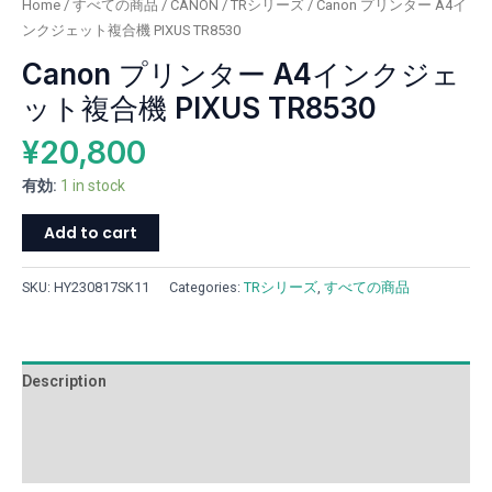
Home
/
すべての商品
/
CANON
/
TRシリーズ
/ Canon プリンター A4イ
合
ンクジェット複合機 PIXUS TR8530
機
Canon プリンター A4インクジェ
PIXUS
TR8530
ット複合機 PIXUS TR8530
quantity
¥
20,800
有効:
1 in stock
Add to cart
SKU:
HY230817SK11
Categories:
TRシリーズ
,
すべての商品
Description
Additional information
Reviews (0)