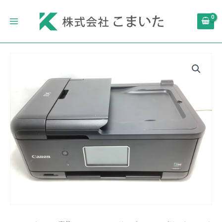
内
Main
容
Menu
を
ス
キ
Canon
ッ
プ
プ
リ
ン
タ
ー
A4
イ
ン
ク
ジ
ェ
ッ
ト
複