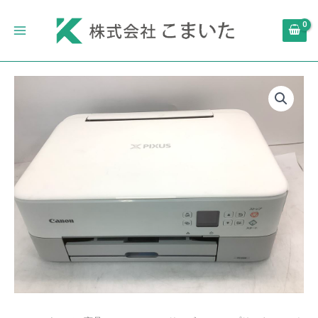
内
Main
容
Menu
を
ス
キ
Canon
ッ
プ
プ
リ
ン
タ
ー
A4
イ
ン
ク
ジ
ェ
ッ
ト
複