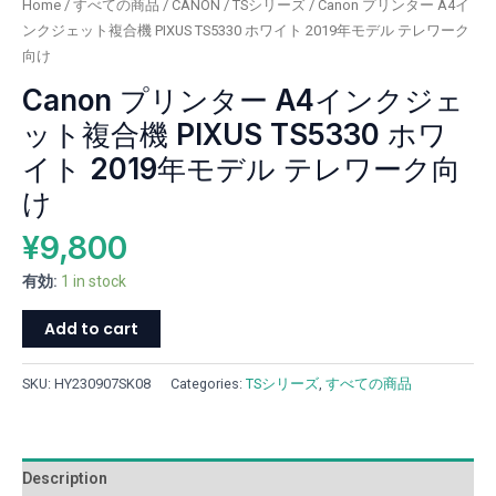
Home
/
すべての商品
/
CANON
/
TSシリーズ
/ Canon プリンター A4イ
合
ンクジェット複合機 PIXUS TS5330 ホワイト 2019年モデル テレワーク
機
向け
PIXUS
Canon プリンター A4インクジェ
TS5330
ホ
ット複合機 PIXUS TS5330 ホワ
ワ
イト 2019年モデル テレワーク向
イ
ト
け
2019
¥
9,800
年
モ
有効:
1 in stock
デ
ル
Add to cart
テ
レ
SKU:
HY230907SK08
Categories:
TSシリーズ
,
すべての商品
ワ
ー
ク
向
Description