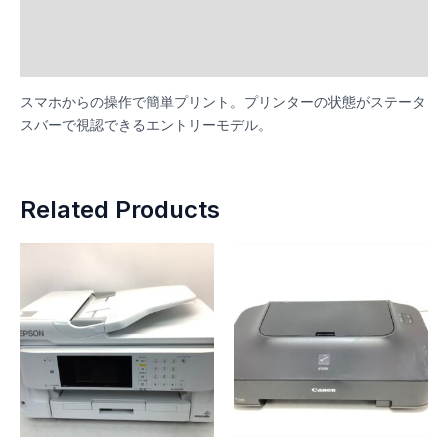
け
Additional information
quantity
Reviews (0)
スマホからの操作で簡単プリント。プリンターの状態がステータ
スバーで視認できるエントリーモデル。
Related Products