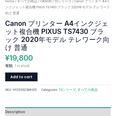
Home
/
すべての商品
/
CANON
/
TSシリーズ
/ Canon プリンター A4イ
合
ンクジェット複合機 PIXUS TS7430 ブラック 2020年モデル テレワーク
機
向け 普通
PIXUS
Canon プリンター A4インクジェ
TS7430
ブ
ット複合機 PIXUS TS7430 ブラ
ラ
ック 2020年モデル テレワーク向
ッ
ク
け 普通
2020
¥
19,800
年
モ
有効:
1 in stock
デ
ル
Add to cart
テ
レ
SKU:
HY230525MH05
Categories:
TSシリーズ
,
すべての商品
ワ
ー
ク
向
Description