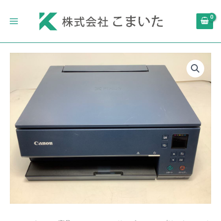
内
Main
容
Menu
を
ス
キ
Canon
ッ
プ
プ
リ
ン
タ
ー
A4
イ
ン
ク
ジ
ェ
ッ
ト
複