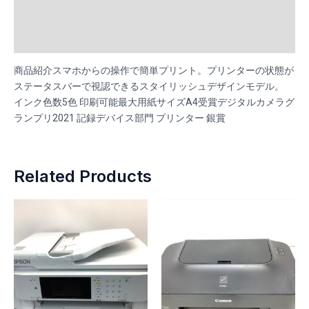
け
Additional information
普
通
Reviews (0)
quantity
商品紹介スマホからの操作で簡単プリント。プリンターの状態が
ステータスバーで視認できるスタイリッシュデザインモデル。
インク色数5色 印刷可能最大用紙サイズA4受賞デジタルカメラグ
ランプリ2021 記録デバイス部門 プリンター 銀賞
Related Products